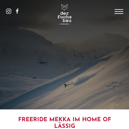
DE
/
EN
HOME
DAS HAUS
PICS
APPARTEMENTS
SAALBACH
KONTAKT UND SERVICE
FREERIDE MEKKA IM HOME OF
LÄSSIG