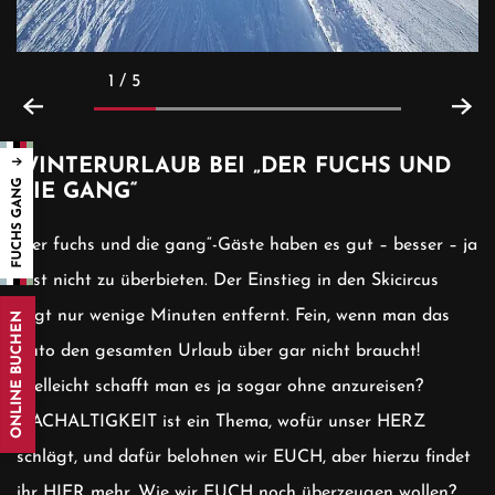
1 / 5
WINTERURLAUB BEI „DER FUCHS UND
DIE GANG“
„der fuchs und die gang“-Gäste haben es gut – besser – ja
fast nicht zu überbieten. Der Einstieg in den Skicircus
liegt nur wenige Minuten entfernt. Fein, wenn man das
ONLINE BUCHEN
Auto den gesamten Urlaub über gar nicht braucht!
Vielleicht schafft man es ja sogar ohne anzureisen?
NACHALTIGKEIT ist ein Thema, wofür unser HERZ
schlägt, und dafür belohnen wir EUCH, aber hierzu findet
ihr
HIER
mehr. Wie wir EUCH noch überzeugen wollen?