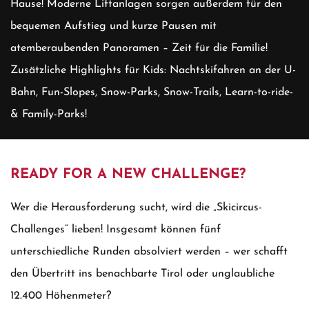
Hause! Moderne Liftanlagen sorgen außerdem für den
bequemen Aufstieg und kurze Pausen mit
atemberaubenden Panoramen – Zeit für die Familie!
Zusätzliche Highlights für Kids: Nachtskifahren an der U-
Bahn, Fun-Slopes, Snow-Parks, Snow-Trails, Learn-to-ride-
& Family-Parks!
READY FOR A NEW CHALLENGE?
Wer die Herausforderung sucht, wird die „Skicircus-
Challenges“ lieben! Insgesamt können fünf
unterschiedliche Runden absolviert werden – wer schafft
den Übertritt ins benachbarte Tirol oder unglaubliche
12.400 Höhenmeter?