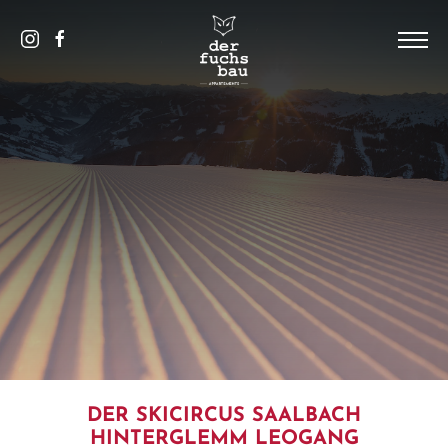
DE
/
EN
HOME
DAS HAUS
PICS
APPARTEMENTS
SAALBACH
KONTAKT UND SERVICE
DER SKICIRCUS SAALBACH
HINTERGLEMM LEOGANG