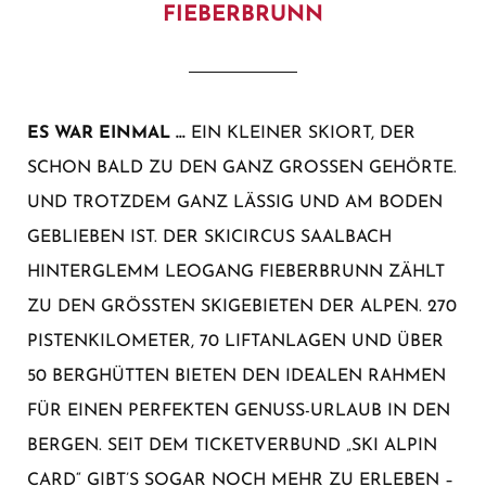
FIEBERBRUNN
ES WAR EINMAL …
EIN KLEINER SKIORT, DER
SCHON BALD ZU DEN GANZ GROSSEN GEHÖRTE. U
ND TROTZDEM GANZ LÄSSIG UND AM BODEN G
EBLIEBEN IST. DER SKICIRCUS SAALBACH H
INTERGLEMM LEOGANG FIEBERBRUNN ZÄHLT Z
U DEN GRÖSSTEN SKIGEBIETEN DER ALPEN. 270 PI
STENKILOMETER, 70 LIFTANLAGEN UND ÜBER 50
BERGHÜTTEN BIETEN DEN IDEALEN RAHMEN FÜ
R EINEN PERFEKTEN GENUSS-URLAUB IN DEN BE
RGEN. SEIT DEM TICKETVERBUND „SKI ALPIN CA
RD“ GIBT’S SOGAR NOCH MEHR ZU ERLEBEN – ES