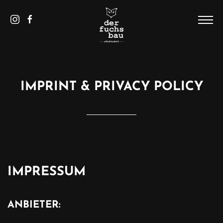
DE
/
EN
HOME
THE HOUSE
IMPRINT & PRIVACY POLICY
PICS
APPARTEMENTS
SAALBACH
CONTACT AND SERVICE
IMPRESSUM
ANBIETER: