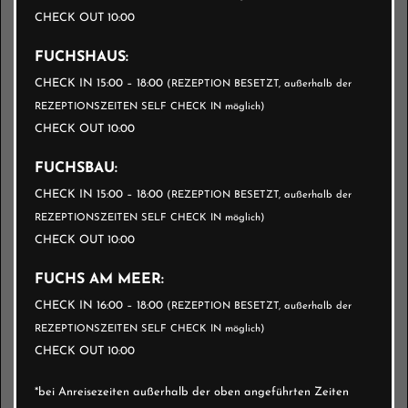
CHECK OUT 10:00
alle Zimmer sind bereit zum Hineinkuscheln
FUCHSHAUS:
CHECK IN 15:00 – 18:00
(REZEPTION BESETZT, außerhalb der
HAND- UND BADETÜCHER:
REZEPTIONSZEITEN SELF CHECK IN möglich)
CHECK OUT 10:00
für die angegebene Personenanzahl sind
FUCHSBAU:
jeweils 1 Handtuch und 1 Badetuch
CHECK IN 15:00 – 18:00
(REZEPTION BESETZT, außerhalb der
bereitgestellt
REZEPTIONSZEITEN SELF CHECK IN möglich)
CHECK OUT 10:00
BRÖTCHENSERVICE:
FUCHS AM MEER:
CHECK IN 16:00 – 18:00
(REZEPTION BESETZT, außerhalb der
individuell zusammengestellt, täglich frisch
REZEPTIONSZEITEN SELF CHECK IN möglich)
CHECK OUT 10:00
an eure Appartementüre
Online Bestellung vor Ort oder vor Anreise
*bei Anreisezeiten außerhalb der oben angeführten Zeiten