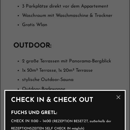
3 Parkplätze direkt vor dem Appartement
Waschraum mit Waschmaschine & Trockner
Gratis Wlan
OUTDOOR:
2 große Terrassen mit Panorama-Bergblick
1x 50m² Terrasse, 1x 20m² Terrasse
stylische Outdoor-Sauna
Outdoor-Badewanne
Gartenmöbel
CHECK IN & CHECK OUT
Grillstation (nur im Sommer)
FUCHS UND GRETL:
CHECK IN 11:00 – 14:00
(REZEPTION BESETZT, außerhalb der
BETTWÄSCHE:
REZEPTIONSZEITEN SELF CHECK IN möglich)