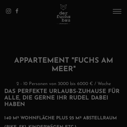
DE
/
EN
HOME
DAS HAUS
PICS
APPARTEMENT "FUCHS AM
MEER"
APPARTEMENTS
SAALBACH
2 - 10 Personen von 3000 bis 6000 € / Woche
DAS PERFEKTE URLAUBS-ZUHAUSE FÜR
KONTAKT UND SERVICE
ALLE, DIE GERNE IHR RUDEL DABEI
HABEN
140 M² WOHNFLÄCHE PLUS 25 M² ABSTELLRAUM