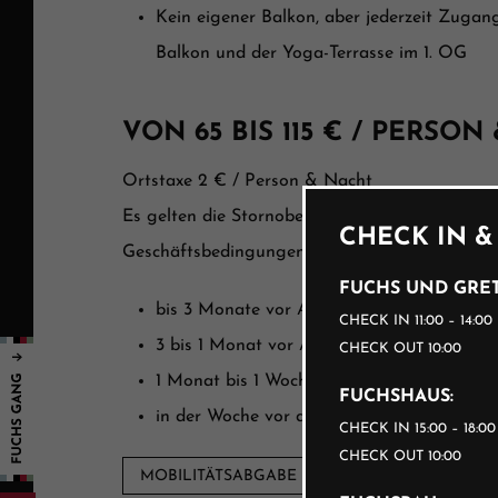
Kein eigener Balkon, aber jederzeit Zuga
Balkon und der Yoga-Terrasse im 1. OG
VON 65 BIS 115 € / PERSON
Ortstaxe 2 € / Person & Nacht
Es gelten die Stornobedingungen laut den all
CHECK IN &
Geschäftsbedingungen der Hotellerie laut WK
FUCHS UND GRET
bis 3 Monate vor Anreise kostenlos
CHECK IN 11:00 – 14:00
3 bis 1 Monat vor Anreise 40%
CHECK OUT 10:00
1 Monat bis 1 Woche vor Anreise 70%
FUCHSHAUS:
in der Woche vor der Anreise 90%
CHECK IN 15:00 – 18:0
CHECK OUT 10:00
MOBILITÄTSABGABE