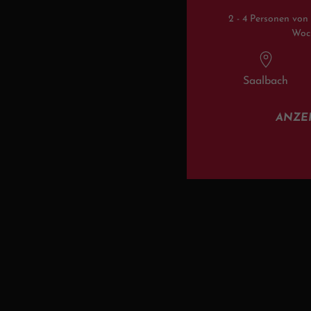
2 - 4 Personen von
Woc
Saalbach
ANZE