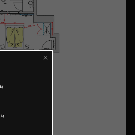
h)
ch)