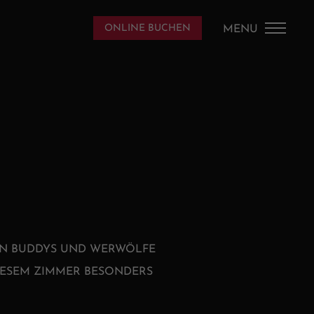
DE
/
EN
ONLINE BUCHEN
MENU
HOME
DAS HAUS
PICS
APPARTEMENTS
SAALBACH
REN BUDDYS UND WERWÖLFE
IESEM ZIMMER BESONDERS
KONTAKT UND SERVICE