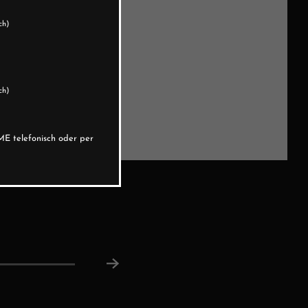
ch)
ch)
E telefonisch oder per